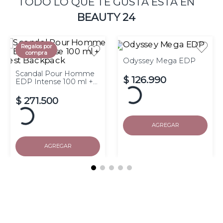
TODO LO QUE TE GUSTA ESTÁ EN
BEAUTY 24
Regalos por
compra
Odyssey Mega EDP
Scandal Pour Homme
$
126
.
990
EDP Intense 100 ml +
Vest Backpack
Hasta
10
cuotas de $
sin
$
271
.
500
interés
Hasta
10
cuotas de $
sin
interés
AGREGAR
AGREGAR