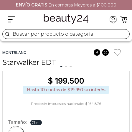
ENVÍO GRATIS
EN TODO EL SITIO
2
.
moschino
3
.
naj oleari
4
.
cher
Buscar por producto o categoría
5
.
versace
MONTBLANC
Starwalker EDT
$
199
.
500
Hasta
10
cuotas de $
19.950
sin interés
Precio sin impuestos nacionales $ 164.876
Tamaño
:
75 ml