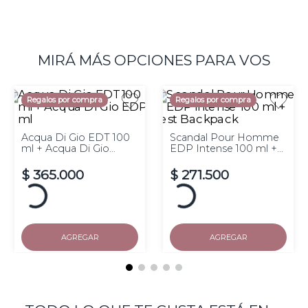
MIRÁ MÁS OPCIONES PARA VOS
Regalos por compra
Regalos por compra
Acqua Di Gio EDT 100
Scandal Pour Homme
ml + Acqua Di Gio
EDP Intense 100 ml +
EDPI 10 ml
Vest Backpack
$
365
.
000
$
271
.
500
Hasta
10
cuotas de $
sin
Hasta
10
cuotas de $
sin
interés
interés
AGREGAR
AGREGAR