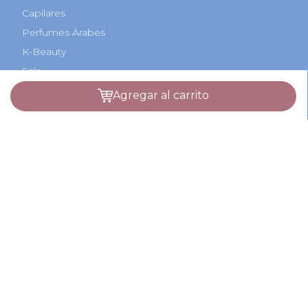
Quienes Somos
Sucursales
Beneficios Bancarios
Hot Sale
Cyber Monday
agregar al carrito
Black Friday
Regalos Navidad
Categorías
Perfumes
Maquillaje
Tratamientos
Capilares
Perfumes Árabes
K-Beauty