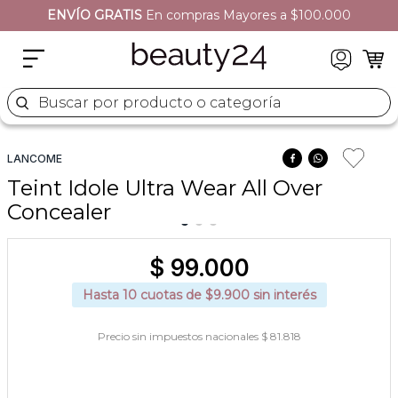
ENVÍO GRATIS
En compras Mayores a $100.000
2
.
moschino
3
.
naj oleari
4
.
cher
Buscar por producto o categoría
5
.
versace
LANCOME
Teint Idole Ultra Wear All Over
Concealer
$
99
.
000
Hasta
10
cuotas de $
9.900
sin interés
Precio sin impuestos nacionales $ 81.818