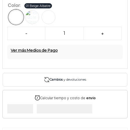
Color
:
01 Beige Albatre
-
1
+
Ver más Medios de Pago
Cambios
y devoluciones
Calcular tiempo y costo de
envío