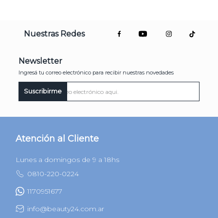
$
37
.
990
$
42
.
000
3 y 6 cuotas
sin interés
AGREGAR
AGREGAR
Nuestras Redes