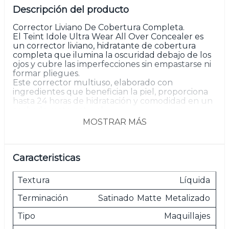
Descripción del producto
Corrector Liviano De Cobertura Completa.
El Teint Idole Ultra Wear All Over Concealer es
un corrector liviano, hidratante de cobertura
completa que ilumina la oscuridad debajo de los
ojos y cubre las imperfecciones sin empastarse ni
formar pliegues.
Este corrector multiuso, elaborado con
ingredientes que benefician la piel, proporciona
hasta 24 horas de hidratación y comodidad en un
acabado mate natural.
La fórmula ultradifuminable y el aplicador de
MOSTRAR MÁS
punta precisa se tratan manchas oscuras,
imperfecciones y enrojecimiento sin asentarse en
líneas finas ni formar pliegues. Este corrector se
puede usar solo o junto con la base de larga
Caracteristicas
duración Teint Idole Ultra Wear 24H.
Textura
Líquida
Las imágenes son meramente ilustrativas.
Terminación
Satinado
Matte
Metalizado
Tipo
Maquillajes