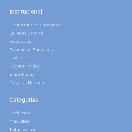
Newsletter
Ingresá tu correo electrónico para recibir nuestras novedades
Suscribirme
Atención al Cliente
Lunes a domingos de 9 a 18hs
0810-220-0224
1170951677
info@beauty24.com.ar
Institucional
Contactate con nosotros