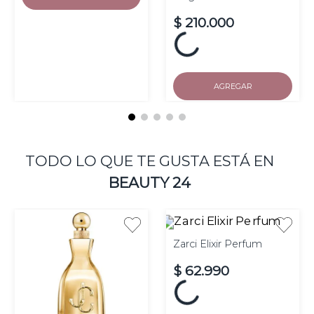
$
210
.
000
Hasta
10
cuotas de $
sin
interés
AGREGAR
TODO LO QUE TE GUSTA ESTÁ EN
BEAUTY 24
Zarci Elixir Perfum
$
62
.
990
Hasta
10
cuotas de $
sin
interés