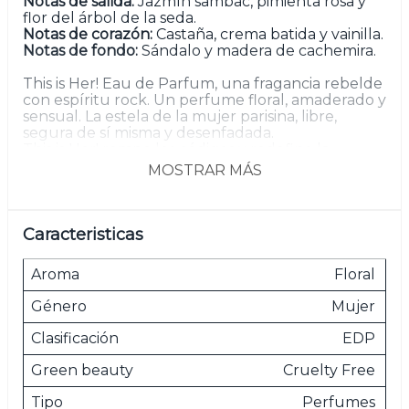
Notas de salida:
Jazmín sambac, pimienta rosa y
flor del árbol de la seda.
Notas de corazón:
Castaña, crema batida y vainilla.
Notas de fondo:
Sándalo y madera de cachemira.
This is Her! Eau de Parfum, una fragancia rebelde
con espíritu rock. Un perfume floral, amaderado y
sensual. La estela de la mujer parisina, libre,
segura de sí misma y desenfadada.
This is Her! rompe los códigos y redefine la
esencia de la feminidad moderna con la misma
MOSTRAR MÁS
despreocupación que la mujer que lo lleva.
El frasco de perfume This is Her!, inspirado en el
arte contemporáneo, mezcla espíritu rock y chic
Caracteristicas
desenfadado, con sus bordes brutos, sus matices
monocromos y sus líneas elegantes.
Aroma
Floral
Género
Mujer
Las imágenes son meramente ilustrativas.
Clasificación
EDP
Green beauty
Cruelty Free
Tipo
Perfumes