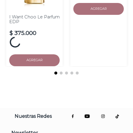
AGREGAR
I Want Choo Le Parfum
EDP
$
375
.
000
Hasta
10
cuotas de $
sin
interés
AGREGAR
Nuestras Redes