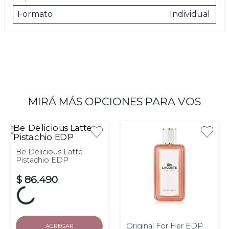
Formato
Individual
MIRÁ MÁS OPCIONES PARA VOS
Be Delicious Latte
Pistachio EDP
$
86
.
490
Hasta
10
cuotas de $
sin
interés
AGREGAR
Original For Her EDP