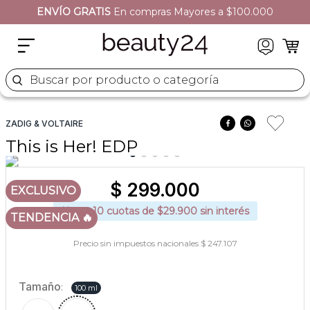
ENVÍO GRATIS
EN TODO EL SITIO
2
.
moschino
3
.
naj oleari
4
.
cher
Buscar por producto o categoría
5
.
versace
ZADIG & VOLTAIRE
This is Her! EDP
$
299
.
000
EXCLUSIVO
Hasta
10
cuotas de $
29.900
sin interés
TENDENCIA 🔥
Precio sin impuestos nacionales $ 247.107
Tamaño
:
100 ml