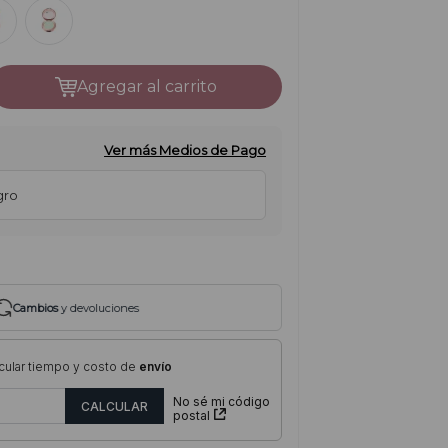
agregar al carrito
Ver más Medios de Pago
gro
Cambios
y devoluciones
cular tiempo y costo de
envío
No sé mi código
postal