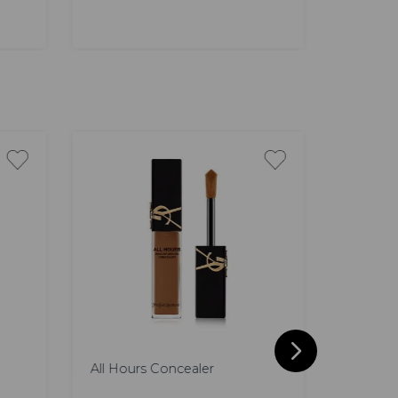
AGREGAR
25 %
All Hours Concealer
Teint I
Glow Co