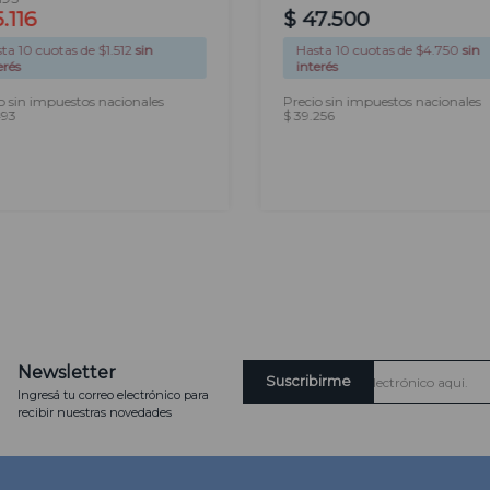
5
.
116
$
47
.
500
sta
10
cuotas de $
1.512
sin
Hasta
10
cuotas de $
4.750
sin
erés
interés
o sin impuestos nacionales
Precio sin impuestos nacionales
493
$ 39.256
AGREGAR
AGREGAR
Newsletter
Suscribirme
Ingresá tu correo electrónico para
recibir nuestras novedades