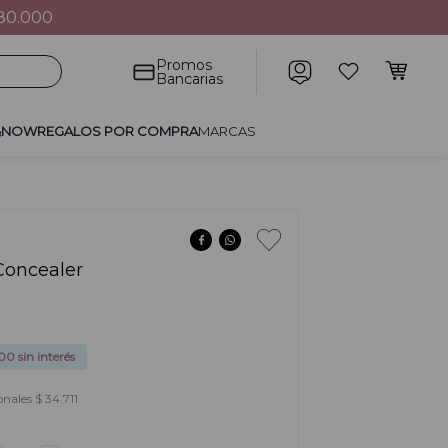
80.000
POR COMPRA
MARCAS
Promos
Bancarias
&NOW
REGALOS POR COMPRA
MARCAS
Concealer
200
sin interés
nales $ 34.711