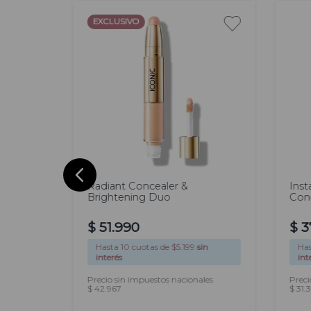
EXCLUSIVO
Radiant Concealer &
Inst
Brightening Duo
Con
$
51
.
990
$
3
Hasta
10
cuotas de $
5.199
sin
Ha
sin
interés
int
Precio sin impuestos nacionales
Preci
les
$ 42.967
$ 31.