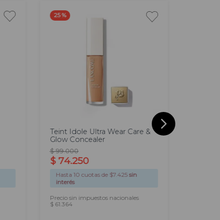
25 %
35 %
Teint Idole Ultra Wear Care &
Kind & 
Glow Concealer
$
99
.
000
$
22
.
449
$
74
.
250
$
14
.
5
Hasta
10
cuotas de $
7.425
sin
Hasta
1
interés
interés
Precio sin impuestos nacionales
Precio si
$ 61.364
$ 12.060