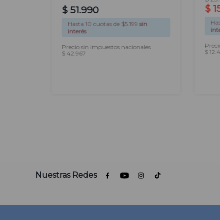
$
1
$
51
.
990
Ha
sin
Hasta
10
cuotas de $
5.199
sin
int
interés
Preci
les
Precio sin impuestos nacionales
$ 12.
$ 42.967
AGREGAR
Nuestras Redes