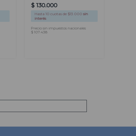
$
99
.
00
$
130
.
000
$
74
.
Hasta
10
cuotas de $
13.000
sin
Hasta
1
interés
interés
Precio sin impuestos nacionales
Precio si
$ 107.438
$ 61.364
AGREGAR