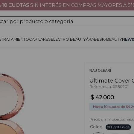
A
10 CUOTAS
SIN INTERÉS EN COMPRAS MAYORES A $1
JE
TRATAMIENTO
CAPILARES
ÁRABES
K-BEAUTY
NEW&NOW
REGALOS 
por producto o categoría
E
TRATAMIENTO
CAPILARES
ELECTRO BEAUTY
ÁRABES
K-BEAUTY
NEW
NAJ OLEARI
Ultimate Cover 
Referencia
:
X580201
$
42
.
000
Hasta
10
cuotas de $
4.
Precio sin impuestos nacio
Color
:
01 Light Beige