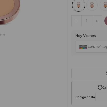
-
1
+
Hoy
Viernes
30% Reinte
Cal
Código postal