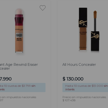
ant Age Rewind Eraser
All Hours Concealer
cealer
7
.
990
$
130
.
000
sta
10
cuotas de $
3.799
sin
Hasta
10
cuotas de $
13.000
sin
erés
interés
o sin impuestos nacionales
Precio sin impuestos nacionales
397
$ 107.438