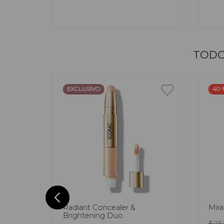
AGREGAR
TODO
EXCLUSIVO
40 
ll Over
Radiant Concealer &
Mira
Brightening Duo
$
25
.