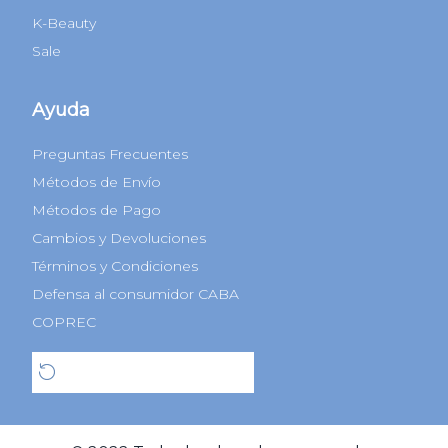
Cyber Monday
Black Friday
Regalos Navidad
Categorías
Perfumes
Maquillaje
Tratamientos
Capilares
Perfumes Árabes
K-Beauty
Sale
Ayuda