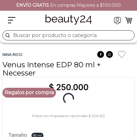
ENVÍO GRATIS
En compras Mayores a $100.000
2
.
moschino
3
.
naj oleari
4
.
cher
Buscar por producto o categoría
5
.
versace
NINA RICCI
Venus Intense EDP 80 ml +
Necesser
$
250
.
000
Regalos por compra
Precio sin impuestos nacionales $ 206.612
Tamaño
:
80 ml