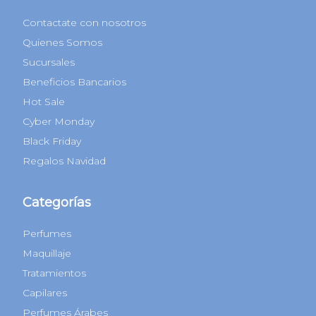
Atención al Cliente
Lunes a domingos de 9 a 18hs
0810-220-0224
1170951677
info@beauty24.com.ar
Institucional
Contactate con nosotros
Quienes Somos
Sucursales
Beneficios Bancarios
Hot Sale