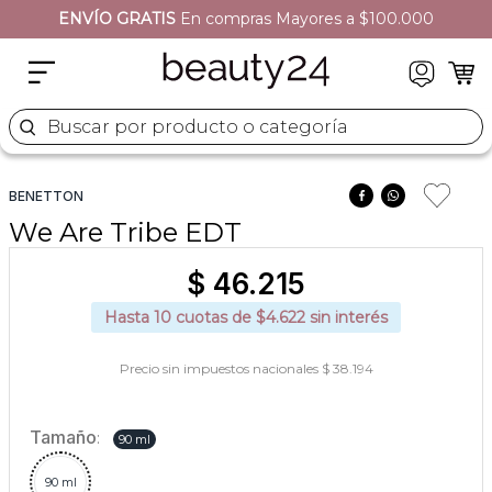
ENVÍO GRATIS
EN TODO EL SITIO
2
.
moschino
3
.
naj oleari
4
.
cher
Buscar por producto o categoría
5
.
versace
BENETTON
We Are Tribe EDT
$
46
.
215
Hasta
10
cuotas de $
4.622
sin interés
Precio sin impuestos nacionales $ 38.194
Tamaño
:
90 ml
90 ml