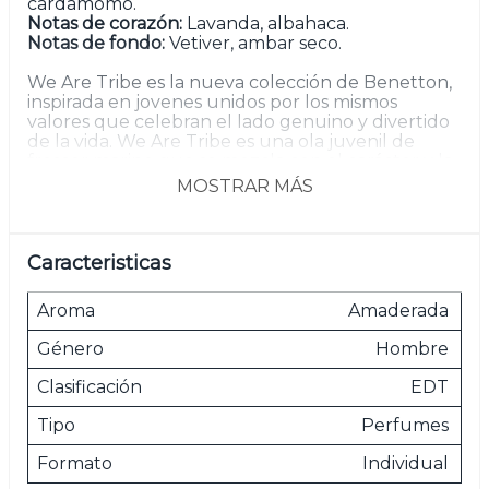
cardamomo.
Notas de corazón:
Lavanda, albahaca.
Notas de fondo:
Vetiver, ambar seco.
We Are Tribe es la nueva colección de Benetton,
inspirada en jovenes unidos por los mismos
valores que celebran el lado genuino y divertido
de la vida. We Are Tribe es una ola juvenil de
frescor marino que se mezcla con el carácter y la
masculinidad de las maderas y el ámbar. Una
MOSTRAR MÁS
fuente de inspiración que te ayudará a alcanzar
todas tus metas.
Caracteristicas
Las imágenes son meramente ilustrativas.
Aroma
Amaderada
Género
Hombre
Clasificación
EDT
Tipo
Perfumes
Formato
Individual