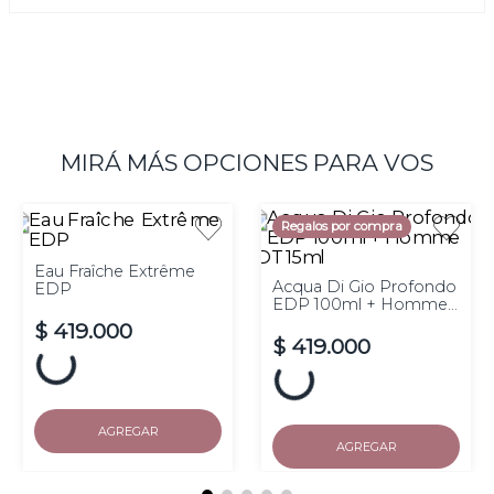
MIRÁ MÁS OPCIONES PARA VOS
Regalos por compra
Eau Fraîche Extrême
Acqua Di Gio Profondo
EDP
EDP 100ml + Homme
EDT 15ml
$
419
.
000
$
419
.
000
Hasta
10
cuotas de $
sin
Hasta
10
cuotas de $
sin
interés
interés
AGREGAR
AGREGAR