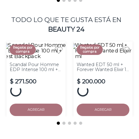
TODO LO QUE TE GUSTA ESTÁ EN
BEAUTY 24
Regalos por
Regalos por
compra
compra
Scandal Pour Homme
Wanted EDT 50 ml +
EDP Intense 100 ml +
Forever Wanted Elixir 10
Vest Backpack
ml
$
271
.
500
$
200
.
000
Hasta
10
cuotas de $
sin
Hasta
10
cuotas de $
sin
interés
interés
AGREGAR
AGREGAR