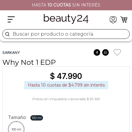
HASTA
10 CUOTAS
SIN INTERÉS
2
.
sets
3
.
naj oleari
4
.
cher
Buscar por producto o categoría
5
.
versace
SARKANY
Why Not 1 EDP
$
47
.
990
Hasta
10
cuotas de $
4.799
sin interés
Precio sin impuestos nacionales $ 39.661
Tamaño
:
100 ml
100 ml