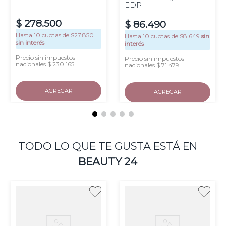
EDP
$
278
.
500
$
86
.
490
Hasta
10
cuotas de $
27.850
Hasta
10
cuotas de $
8.649
sin
sin interés
interés
Precio sin impuestos
Precio sin impuestos
nacionales $ 230.165
nacionales $ 71.479
AGREGAR
AGREGAR
TODO LO QUE TE GUSTA ESTÁ EN
BEAUTY 24