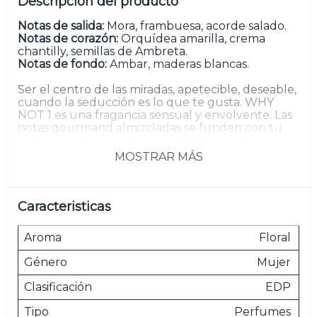
Descripción del producto
Notas de salida:
Mora, frambuesa, acorde salado.
Notas de corazón:
Orquídea amarilla, crema
chantilly, semillas de Ambreta.
Notas de fondo:
Ambar, maderas blancas.
Ser el centro de las miradas, apetecible, deseable,
cuando la seducción es lo que te gusta. WHY
NOT 1 es una fragancia sensual y envolvente. Las
notas gourmand almizcladas se funden con tu
piel, dejando una estela irresistible y misteriosa,
que invita a otros a descubrir más de ti. Esta
MOSTRAR MÁS
fragancia es la compañera perfecta para esas
noches en las que decides romper las reglas y
aventurarte en lo desconocido.
Caracteristicas
Las imágenes son meramente ilustrativas.
Aroma
Floral
Género
Mujer
Clasificación
EDP
Tipo
Perfumes