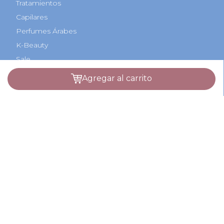
Contactate con nosotros
Quienes Somos
Sucursales
Beneficios Bancarios
Hot Sale
agregar al carrito
Cyber Monday
Black Friday
Regalos Navidad
Categorías
Perfumes
Maquillaje
Tratamientos
Capilares
Perfumes Árabes