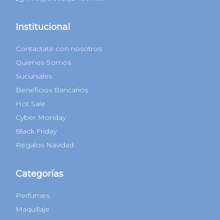
Nuestras Redes
Newsletter
Ingresá tu correo electrónico para recibir nuestras novedades
Suscribirme
Atención al Cliente
Lunes a domingos de 9 a 18hs
0810-220-0224
1170951677
info@beauty24.com.ar
Institucional