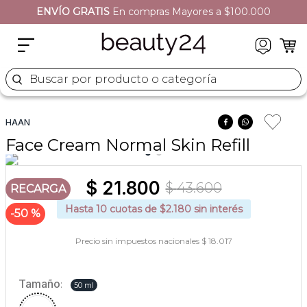
ENVÍO GRATIS
En compras Mayores a $100.000
2
.
sets
3
.
naj oleari
4
.
cher
Buscar por producto o categoría
5
.
versace
HAAN
Face Cream Normal Skin Refill
$
21
.
800
$
43
.
600
RECARGA
Hasta
10
cuotas de $
2.180
sin interés
50 %
Precio sin impuestos nacionales $ 18.017
Tamaño
:
50 ml