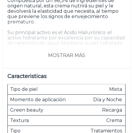
Compuesta por un 98,3% de ingredientes de
origen natural, esta crema nutrirá su piel y le
devolverá la elasticidad que necesita, al tiempo
que previene los signos de envejecimiento
prematuro.
Su principal activo es el Ácido Hialurónico: el
activo hidratante por excelencia por su capacidad
de retención de agua. Mantiene la piel hidratada
y elástica a la vez que ayuda a mejorar la
apariencia de los signos de envejecimiento
MOSTRAR MÁS
prematuro.
¿Qué más hace el ácido hialurónico en la piel?
Caracteristicas
Mejora su elasticidad
Protege la piel de los daños externos
Tipo de piel
Mixta
Previene la pérdida de agua transepidérmica
Momento de aplicación
Día y Noche
Green beauty
Recarga
Textura
Crema
Tipo
Tratamientos