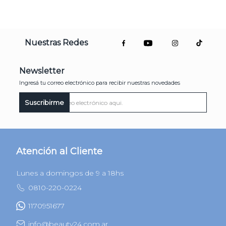
55 gr
Hyaluronic Acid
Capsule Cream
$
69
.
199
$
79
.
999
AGREGAR
AGREGAR