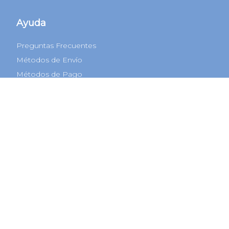
Ayuda
Preguntas Frecuentes
Métodos de Envío
Métodos de Pago
Cambios y Devoluciones
Términos y Condiciones
Defensa al consumidor CABA
COPREC
Botón de arrepentimiento
© 2022 Todos los derechos reservados