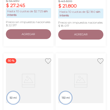
$
54
.
490
$
43
.
600
$
27
.
245
$
21
.
800
Hasta
10
cuotas de $
2.725
sin
Hasta
10
cuotas de $
2.180
sin
interés
interés
Precio sin impuestos nacionales
Precio sin impuestos nacionales
$ 22.517
$ 18.017
AGREGAR
AGREGAR
50 %
50 ml
150 ml