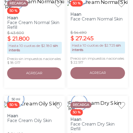
50 ml
RECARGA
50 %
50 %
Haan
Haan
Face Cream Normal Skin
Face Cream Normal Skin
Refill
$
54
.
490
$
43
.
600
$
27
.
245
$
21
.
800
Hasta
10
cuotas de $
2.725
sin
Hasta
10
cuotas de $
2.180
sin
interés
interés
Precio sin impuestos nacionales
Precio sin impuestos nacionales
$ 22.517
$ 18.017
AGREGAR
AGREGAR
50 ml
50 ml
50 %
RECARGA
50 %
Haan
Haan
Face Cream Oily Skin
Face Cream Dry Skin
Refill