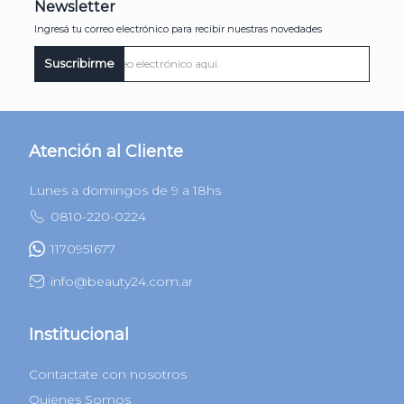
Newsletter
Ingresá tu correo electrónico para recibir nuestras novedades
Suscribirme
Atención al Cliente
Lunes a domingos de 9 a 18hs
0810-220-0224
1170951677
info@beauty24.com.ar
Institucional
Contactate con nosotros
Quienes Somos