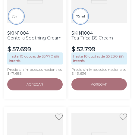
75 ml
75 ml
SKIN1004
SKIN1004
Centella Soothing Cream
Tea-Trica B5 Cream
$
57
.
699
$
52
.
799
Hasta
10
cuotas de $
5.770
sin
Hasta
10
cuotas de $
5.280
sin
interés
interés
Precio sin impuestos nacionales
Precio sin impuestos nacionales
$ 47.685
$ 43.636
AGREGAR
AGREGAR