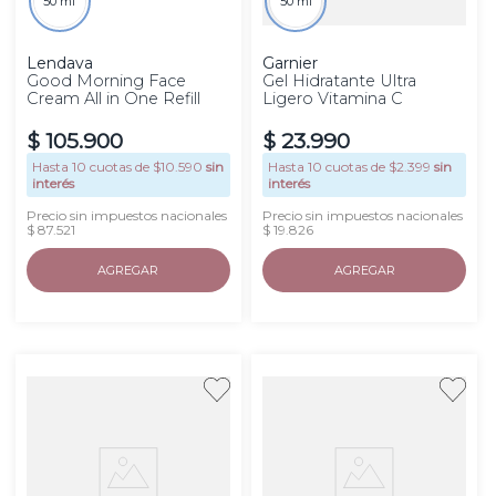
50 ml
50 ml
Lendava
Garnier
Good Morning Face
Gel Hidratante Ultra
Cream All in One Refill
Ligero Vitamina C
$
105
.
900
$
23
.
990
Hasta
10
cuotas de $
10.590
sin
Hasta
10
cuotas de $
2.399
sin
interés
interés
Precio sin impuestos nacionales
Precio sin impuestos nacionales
$ 87.521
$ 19.826
AGREGAR
AGREGAR