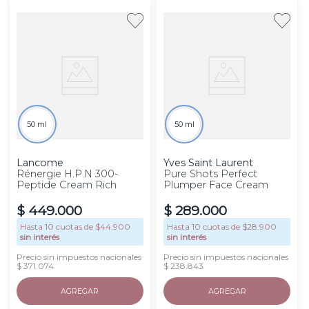
50 ml
50 ml
Lancome
Yves Saint Laurent
Rénergie H.P.N 300-
Pure Shots Perfect
Peptide Cream Rich
Plumper Face Cream
$
449
.
000
$
289
.
000
Hasta
10
cuotas de $
44.900
Hasta
10
cuotas de $
28.900
sin interés
sin interés
Precio sin impuestos nacionales
Precio sin impuestos nacionales
$ 371.074
$ 238.843
AGREGAR
AGREGAR