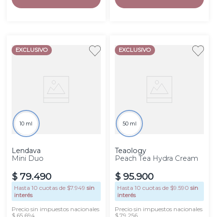
EXCLUSIVO
EXCLUSIVO
10 ml
50 ml
Lendava
Teaology
Mini Duo
Peach Tea Hydra Cream
$
79
.
490
$
95
.
900
Hasta
10
cuotas de $
7.949
sin
Hasta
10
cuotas de $
9.590
sin
interés
interés
Precio sin impuestos nacionales
Precio sin impuestos nacionales
$ 65.694
$ 79.256