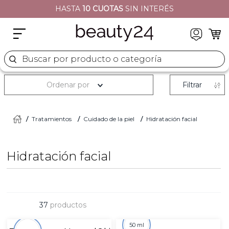
HASTA
10 CUOTAS
SIN INTERÉS
2
.
moschino
3
.
naj oleari
4
.
cher
Buscar por producto o categoría
5
.
versace
Ordenar por
Filtrar
Tratamientos
Cuidado de la piel
Hidratación facial
Hidratación facial
37
productos
50 ml