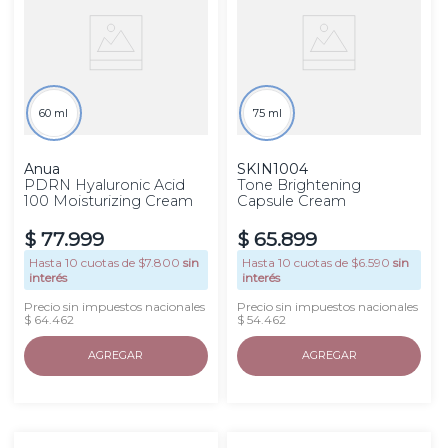
60 ml
75 ml
Anua
SKIN1004
PDRN Hyaluronic Acid
Tone Brightening
100 Moisturizing Cream
Capsule Cream
$
77
.
999
$
65
.
899
Hasta
10
cuotas de $
7.800
sin
Hasta
10
cuotas de $
6.590
sin
interés
interés
Precio sin impuestos nacionales
Precio sin impuestos nacionales
$ 64.462
$ 54.462
AGREGAR
AGREGAR