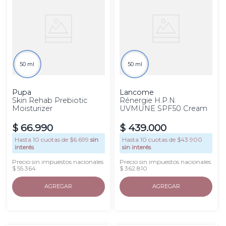
50 ml
50 ml
Pupa
Lancome
Skin Rehab Prebiotic
Rénergie H.P.N.
Moisturizer
UVMUNE SPF50 Cream
$
66
.
990
$
439
.
000
Hasta
10
cuotas de $
6.699
sin
Hasta
10
cuotas de $
43.900
interés
sin interés
Precio sin impuestos nacionales
Precio sin impuestos nacionales
$ 55.364
$ 362.810
AGREGAR
AGREGAR