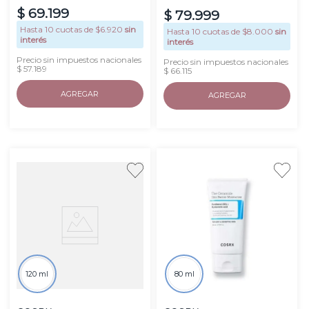
$
69
.
199
$
79
.
999
Hasta
10
cuotas de $
6.920
sin
Hasta
10
cuotas de $
8.000
sin
interés
interés
Precio sin impuestos nacionales
Precio sin impuestos nacionales
$ 57.189
$ 66.115
AGREGAR
AGREGAR
120 ml
80 ml