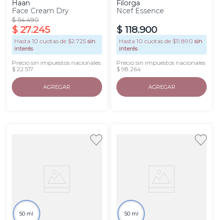
Haan
Filorga
Face Cream Dry
Ncef Essence
$
54
.
490
$
27
.
245
$
118
.
900
Hasta
10
cuotas de $
2.725
sin
Hasta
10
cuotas de $
11.890
sin
interés
interés
Precio sin impuestos nacionales
Precio sin impuestos nacionales
$ 22.517
$ 98.264
AGREGAR
AGREGAR
50 ml
50 ml