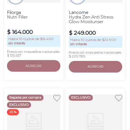
Filorga
Lancome
Nutri Filler
Hydra Zen Anti Stress
Glow Moisturiser
$
164
.
000
$
249
.
000
Hasta
10
cuotas de $
16.400
Hasta
10
cuotas de $
24.900
sin interés
sin interés
Precio sin impuestos nacionales
Precio sin impuestos nacionales
$ 135.537
$ 205.785
AGREGAR
AGREGAR
Regalos por compra
EXCLUSIVO
EXCLUSIVO
25 %