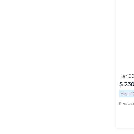
50 ml
Her E
$
23
Hasta
1
Precio s