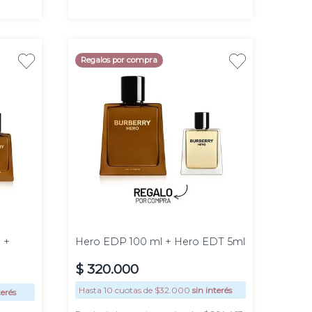
Regalos por compra
100
ml
 +
Hero EDP 100 ml + Hero EDT 5ml
$
320
.
000
Hasta
10
cuotas de $
32.000
sin interés
terés