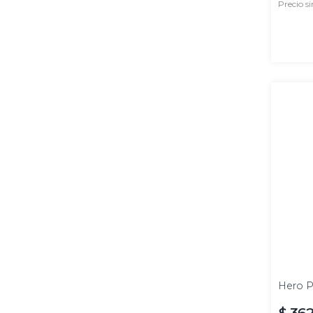
Precio s
100
ml
Hero P
$
36