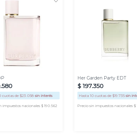
100
100
50 ml
ml
ml
DP
Her Garden Party EDT
0
.
580
$
197
.
350
0
cuotas de $
23.058
sin interés
Hasta
10
cuotas de $
19.735
sin int
in impuestos nacionales $ 190.562
Precio sin impuestos nacionales $
AGREGAR
AGREGAR