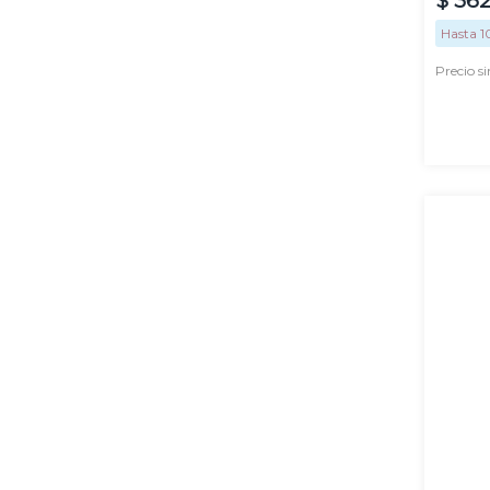
Hasta
1
Precio s
100
ml