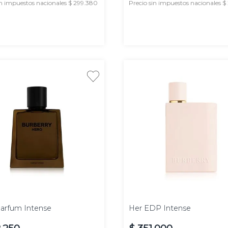
in impuestos nacionales $ 299.380
Precio sin impuestos nacionales $
AGREGAR
AGREGAR
100
50 ml
ml
arfum Intense
Her EDP Intense
2
.
250
$
351
.
000