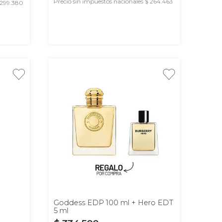
Precio sin impuestos nacionales $ 264.463
 299.380
AGREGAR
100
ml
Goddess EDP 100 ml + Hero EDT
5 ml