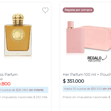
Regalos por compra
100
50 ml
ml
ss Parfum
Her Parfum 100 ml + Pouc
00
$
351
.
000
0
.
800
Hasta
10
cuotas de $
35.100
sin in
0
cuotas de $
28.080
sin interés
in impuestos nacionales $ 232.066
Precio sin impuestos nacionales 
AGREGAR
AGREGAR