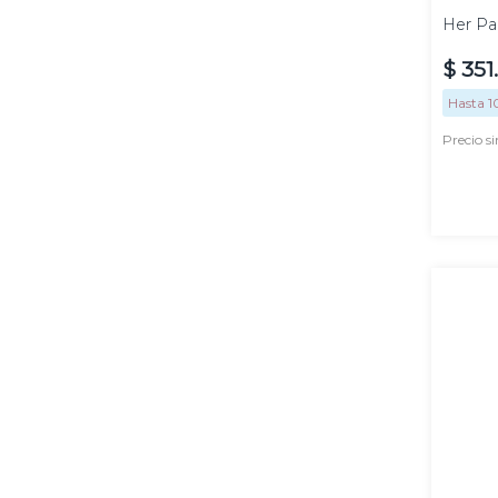
Her Pa
$
351
.
Hasta
1
Precio s