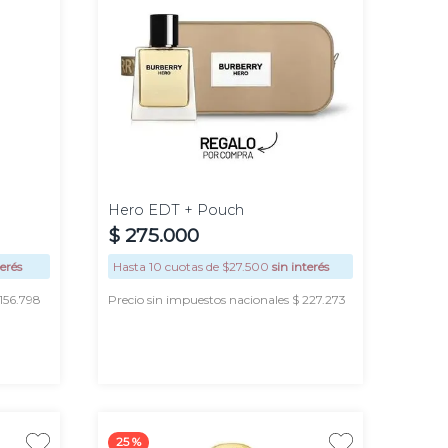
100
ml
Hero EDT + Pouch
$
275
.
000
terés
Hasta
10
cuotas de $
27.500
sin interés
 156.798
Precio sin impuestos nacionales $ 227.273
AGREGAR
25 %