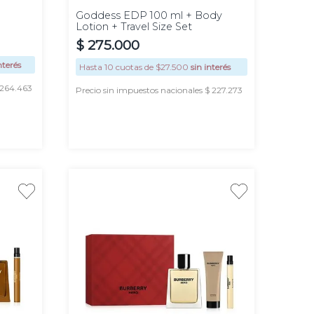
Goddess EDP 100 ml + Body
Lotion + Travel Size Set
$
275
.
000
nterés
Hasta
10
cuotas de $
27.500
sin interés
 264.463
Precio sin impuestos nacionales $ 227.273
AGREGAR