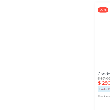
20 %
100
ml
Godde
$
351
.
0
$
28
Hasta
1
Precio s