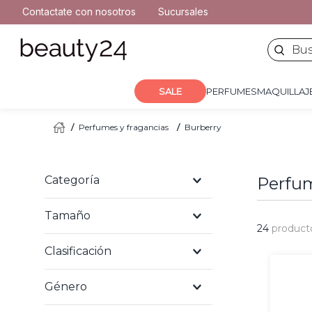
2
.
moschino
Contactate con nosotros
Sucursales
PERFUMES
MAQUILLA
3
.
naj oleari
Buscar 
4
.
cher
5
.
versace
SALE
PERFUMES
MAQUILLAJ
Perfumes y fragancias
Burberry
Categoría
Perfum
Tamaño
Perfumes de hombre
24
product
Perfumes de mujer
Clasificación
50 ml
60 ml
Género
EDT
100 ml