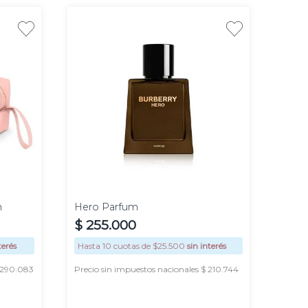
100
50 ml
ml
h
Hero Parfum
$
255
.
000
terés
Hasta
10
cuotas de $
25.500
sin interés
$ 290.083
Precio sin impuestos nacionales $ 210.744
AGREGAR