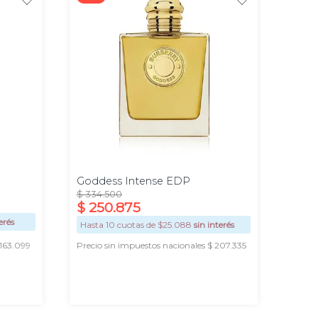
100
50 ml
ml
Goddess Intense EDP
$
334
.
500
$
250
.
875
erés
Hasta
10
cuotas de $
25.088
sin interés
 163.099
Precio sin impuestos nacionales $ 207.335
AGREGAR