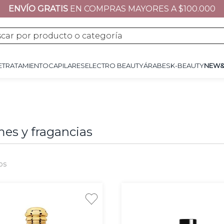
ENVÍO GRATIS
EN COMPRAS MAYORES A $100.000
JE
TRATAMIENTO
CAPILARES
ÁRABES
K-BEAUTY
NEW&NOW
REGALOS 
por producto o categoría
E
TRATAMIENTO
CAPILARES
ELECTRO BEAUTY
ÁRABES
K-BEAUTY
NEW
es y fragancias
os