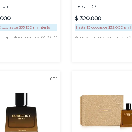
rfum
Hero EDP
000
$
320
.
000
0
cuotas de $
35.100
sin interés
Hasta
10
cuotas de $
32.000
sin i
in impuestos nacionales $ 290.083
Precio sin impuestos nacionales $
AGREGAR
AGREGAR