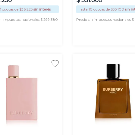
0
cuotas de $
36.225
sin interés
Hasta
10
cuotas de $
35.100
sin in
in impuestos nacionales $ 299.380
Precio sin impuestos nacionales 
AGREGAR
AGREGAR
100
50 ml
50 ml
ml