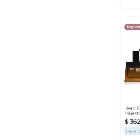
Regalo
60 ml
Hero El
Muestr
$
36
Hasta
1