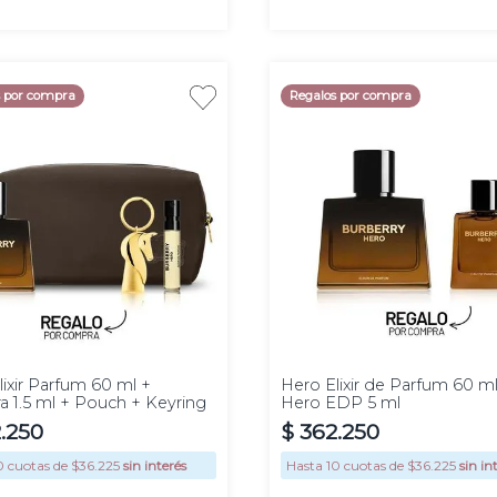
s por compra
Regalos por compra
60 ml
ixir Parfum 60 ml +
Hero Elixir de Parfum 60 ml
a 1.5 ml + Pouch + Keyring
Hero EDP 5 ml
2
.
250
$
362
.
250
0
cuotas de $
36.225
sin interés
Hasta
10
cuotas de $
36.225
sin in