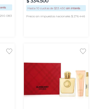
$
334
.
500
terés
Hasta
10
cuotas de $
33.450
sin interés
$ 290.083
Precio sin impuestos nacionales $ 276.446
AGREGAR
100
ml