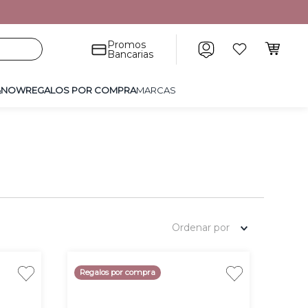
POR COMPRA
MARCAS
Promos
Bancarias
&NOW
REGALOS POR COMPRA
MARCAS
Ordenar por
Regalos por compra