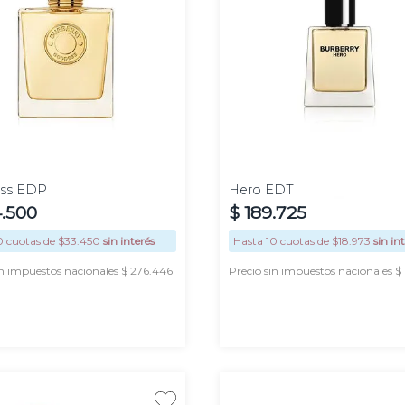
100
50 ml
50 ml
ml
ss EDP
Hero EDT
4
.
500
$
189
.
725
0
cuotas de $
33.450
sin interés
Hasta
10
cuotas de $
18.973
sin in
in impuestos nacionales $ 276.446
Precio sin impuestos nacionales $
AGREGAR
AGREGAR