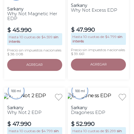
Sarkany
Sarkany
Why Not Excess EDP
Why Not Magnetic Her
EDP
$
47
.
990
$
45
.
990
Hasta
10
cuotas de $
4.799
sin
Hasta
10
cuotas de $
4.599
sin
interés
interés
Precio sin impuestos nacionales
Precio sin impuestos nacionales
$ 39.661
$ 38.008
AGREGAR
AGREGAR
100 ml
100 ml
Sarkany
Sarkany
Why Not 2 EDP
Dragoness EDP
$
47
.
990
$
52
.
990
Hasta
10
cuotas de $
4.799
sin
Hasta
10
cuotas de $
5.299
sin