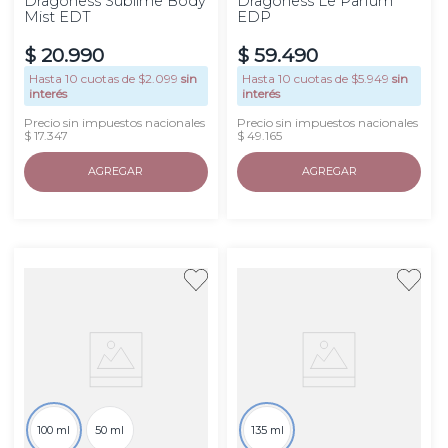
Dragoness Sublime Body
Dragoness Le Parfum
Mist EDT
EDP
$
20
.
990
$
59
.
490
Hasta
10
cuotas de $
2.099
sin
Hasta
10
cuotas de $
5.949
sin
interés
interés
Precio sin impuestos nacionales
Precio sin impuestos nacionales
$ 17.347
$ 49.165
AGREGAR
AGREGAR
100 ml
50 ml
135 ml