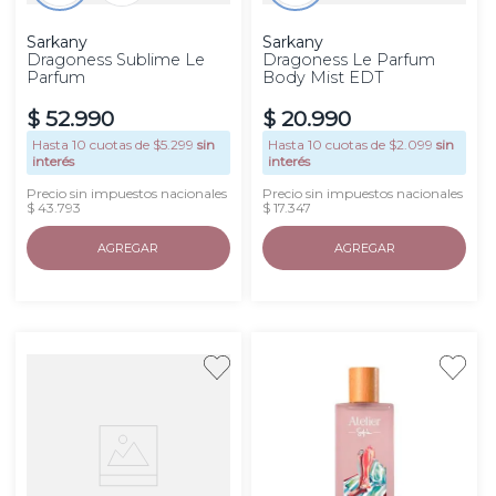
Sarkany
Sarkany
Dragoness Sublime Le
Dragoness Le Parfum
Parfum
Body Mist EDT
$
52
.
990
$
20
.
990
Hasta
10
cuotas de $
5.299
sin
Hasta
10
cuotas de $
2.099
sin
interés
interés
Precio sin impuestos nacionales
Precio sin impuestos nacionales
$ 43.793
$ 17.347
AGREGAR
AGREGAR