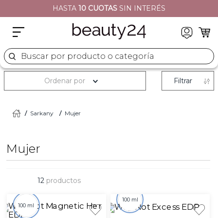
HASTA
10 CUOTAS
SIN INTERÉS
2
.
moschino
3
.
naj oleari
4
.
cher
Buscar por producto o categoría
5
.
versace
Ordenar por
Filtrar
Sarkany
Mujer
Mujer
12
productos
100 ml
100 ml