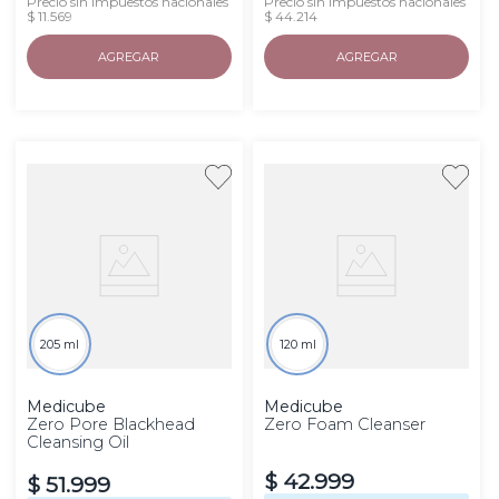
Precio sin impuestos nacionales
Precio sin impuestos nacionales
$ 11.569
$ 44.214
AGREGAR
AGREGAR
205 ml
120 ml
Medicube
Medicube
Zero Pore Blackhead
Zero Foam Cleanser
Cleansing Oil
$
42
.
999
$
51
.
999