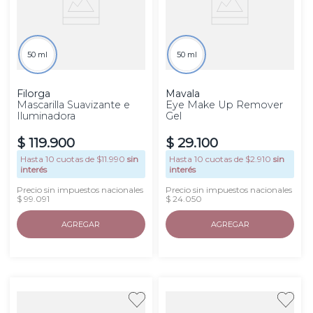
50 ml
50 ml
Filorga
Mavala
Mascarilla Suavizante e
Eye Make Up Remover
Iluminadora
Gel
$
119
.
900
$
29
.
100
Hasta
10
cuotas de $
11.990
sin
Hasta
10
cuotas de $
2.910
sin
interés
interés
Precio sin impuestos nacionales
Precio sin impuestos nacionales
$ 99.091
$ 24.050
AGREGAR
AGREGAR