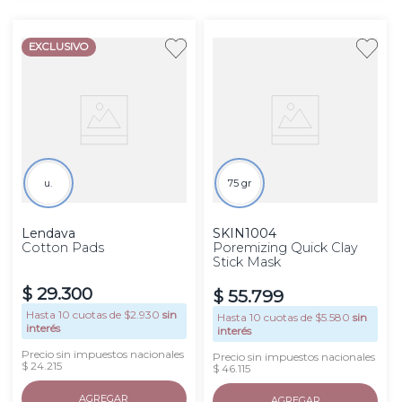
EXCLUSIVO
u.
75 gr
Lendava
SKIN1004
Cotton Pads
Poremizing Quick Clay
Stick Mask
$
29
.
300
$
55
.
799
Hasta
10
cuotas de $
2.930
sin
Hasta
10
cuotas de $
5.580
sin
interés
interés
Precio sin impuestos nacionales
Precio sin impuestos nacionales
$ 24.215
$ 46.115
AGREGAR
AGREGAR