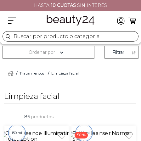
HASTA
10 CUOTAS
SIN INTERÉS
2
.
moschino
3
.
naj oleari
4
.
cher
Buscar por producto o categoría
5
.
versace
Ordenar por
Filtrar
Tratamientos
Limpieza facial
Limpieza facial
86
productos
150 ml
200 ml
50 %