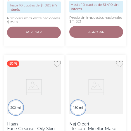
Hasta
10
cuotas de $
1.410
sin
Hasta
10
cuotas de $
1.085
sin
interés
interés
Precio sin impuestos nacionales
Precio sin impuestos nacionales
$ 11.653
$ 8967
AGREGAR
AGREGAR
50 %
200 ml
150 ml
Haan
Naj Oleari
Face Cleanser Oily Skin
Delicate Micellar Make