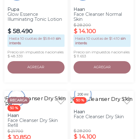
Pupa
Haan
Glow Essence
Face Cleanser Normal
Illuminating Tonic Lotion
Skin
$
28
.
200
$
58
.
490
$
14
.
100
Hasta
10
cuotas de $
5.849
sin
Hasta
10
cuotas de $
1.410
sin
interés
interés
Precio sin impuestos nacionales
Precio sin impuestos nacionales
$ 48.339
$ 11.653
AGREGAR
AGREGAR
200 ml
200 ml
RECARGA
50 %
50 %
Haan
Haan
Face Cleanser Dry Skin
Face Cleanser Dry Skin
Refill
$
28
.
200
$
21
.
700
$
14
.
100
$
10
.
850