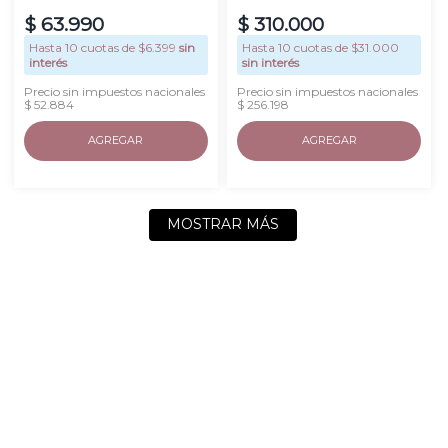
$
63
.
990
$
310
.
000
Hasta
10
cuotas de $
6.399
sin
Hasta
10
cuotas de $
31.000
interés
sin interés
Precio sin impuestos nacionales
Precio sin impuestos nacionales
$ 52.884
$ 256.198
AGREGAR
AGREGAR
MOSTRAR MÁS